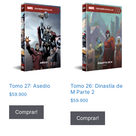
Tomo 27: Asedio
Tomo 26: Dinastía de
M Parte 2
$
59.900
$
59.900
Comprar!
Comprar!