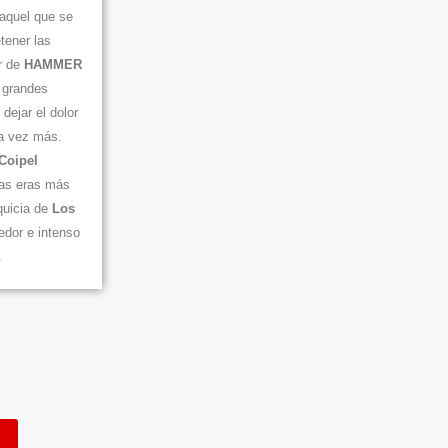
 aquel que se
tener las
r de
HAMMER
s grandes
dejar el dolor
na vez más.
 Coipel
las eras más
quicia de
Los
dor e intenso
.