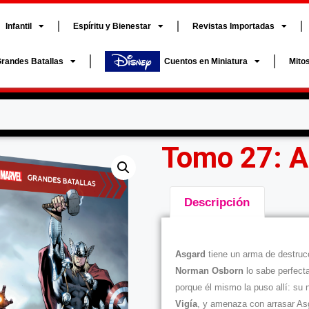
Infantil
Espíritu y Bienestar
Revistas Importadas
randes Batallas
Cuentos en Miniatura
Mito
Tomo 27: A
Descripción
Descripción
Asgard
tiene un arma de destruc
Norman Osborn
lo sabe perfect
porque él mismo la puso allí: su
Vigía
, y amenaza con arrasar As