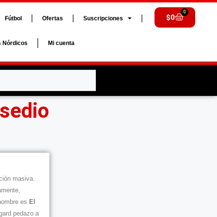
0
$
0
Fútbol
Ofertas
Suscripciones
s Nórdicos
Mi cuenta
sedio
ción masiva.
amente,
 nombre es
El
gard pedazo a