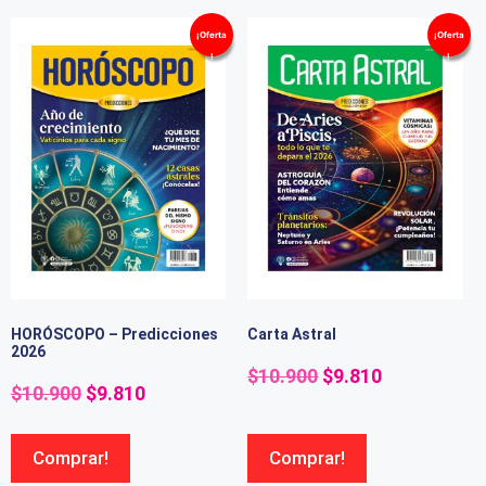
¡Oferta
¡Oferta
!
!
HORÓSCOPO – Predicciones
Carta Astral
2026
$
10.900
$
9.810
$
10.900
$
9.810
Comprar!
Comprar!