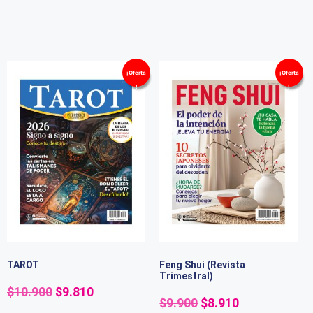
¡Oferta
¡Oferta
!
!
TAROT
Feng Shui (Revista
Trimestral)
$
10.900
$
9.810
$
9.900
$
8.910