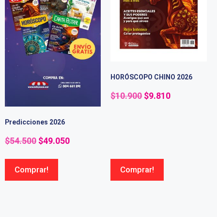
HORÓSCOPO CHINO 2026
$
10.900
$
9.810
Predicciones 2026
$
54.500
$
49.050
Comprar!
Comprar!