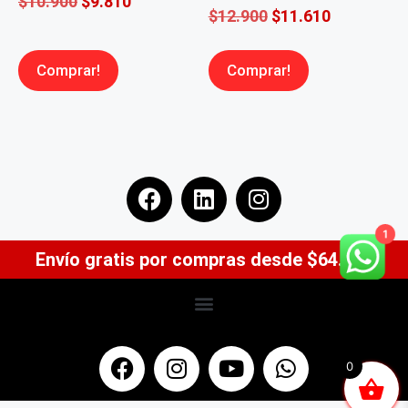
$
10.900
$
9.810
$
12.900
$
11.610
Comprar!
Comprar!
1
Envío gratis por compras desde $64.900
0