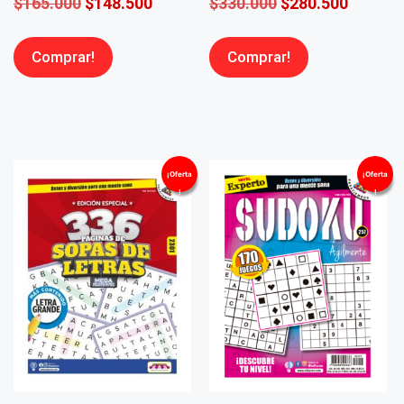
$
165.000
$
148.500
$
330.000
$
280.500
Comprar!
Comprar!
¡Oferta
¡Oferta
!
!