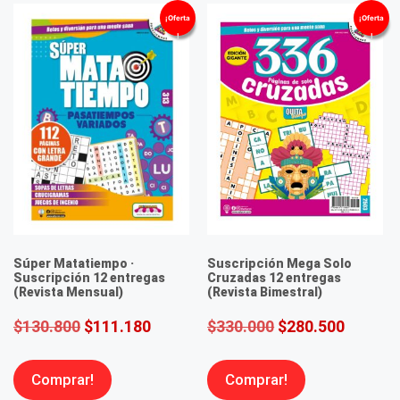
¡Oferta
¡Oferta
!
!
Súper Matatiempo ·
Suscripción Mega Solo
Suscripción 12 entregas
Cruzadas 12 entregas
(Revista Mensual)
(Revista Bimestral)
$
130.800
$
111.180
$
330.000
$
280.500
Comprar!
Comprar!