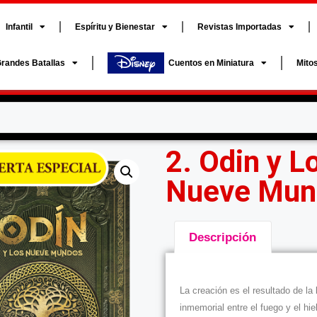
Infantil
Espíritu y Bienestar
Revistas Importadas
randes Batallas
Cuentos en Miniatura
Mito
2. Odin y L
Nueve Mun
Descripción
Descripción
La creación es el resultado de la
inmemorial entre el fuego y el hie