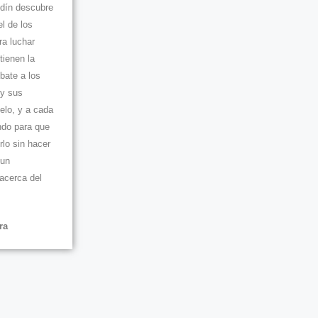
Odín descubre
el de los
ra luchar
tienen la
bate a los
 y sus
elo, y a cada
ndo para que
rlo sin hacer
 un
 acerca del
ra