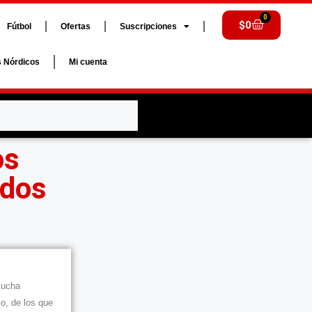
0
$
0
Fútbol
Ofertas
Suscripciones
s Nórdicos
Mi cuenta
os
dos
 lucha
lo, de los que