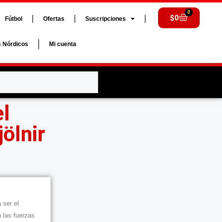
0
$
0
Fútbol
Ofertas
Suscripciones
s Nórdicos
Mi cuenta
el
ölnir
 ser el
a las fuerzas