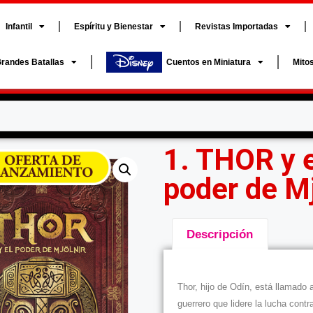
Infantil
Espíritu y Bienestar
Revistas Importadas
randes Batallas
Cuentos en Miniatura
Mito
1. THOR y 
poder de Mj
Descripción
Descripción
Thor, hijo de Odín, está llamado a
guerrero que lidere la lucha contr