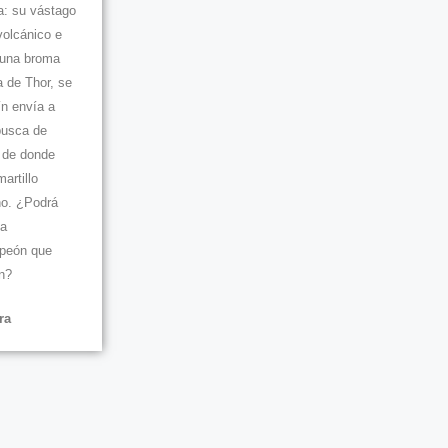
a: su vástago
volcánico e
 una broma
a de Thor, se
ín envía a
busca de
, de donde
artillo
no. ¿Podrá
za
mpeón que
n?
ra