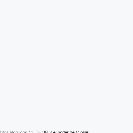
itos Nordicos
/ 1. THOR y el poder de Mjölnir