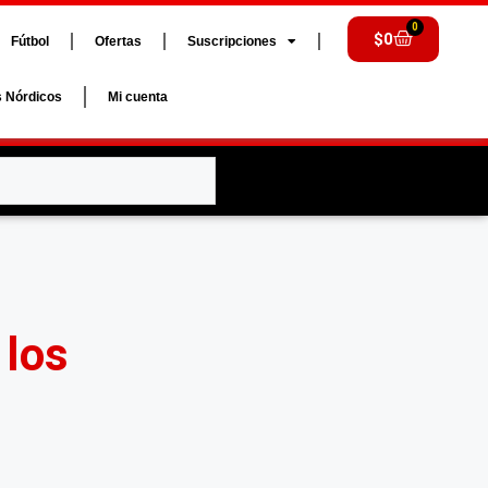
0
$
0
Fútbol
Ofertas
Suscripciones
s Nórdicos
Mi cuenta
 los