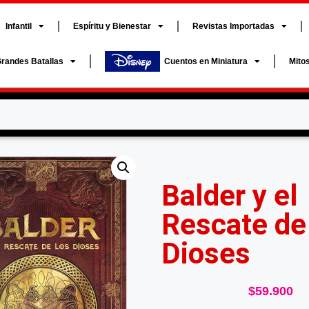
Infantil
Espíritu y Bienestar
Revistas Importadas
randes Batallas
Cuentos en Miniatura
Mito
Balder y el
Rescate de
Dioses
$
59.900