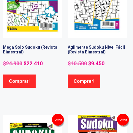
Mega Solo Sudoku (Revista
Ágilmente Sudoku Nivel Fácil
Bimestral)
(Revista Bimestral)
$
24.900
$
22.410
$
10.500
$
9.450
Comprar!
Comprar!
¡Oferta
¡Oferta
!
!