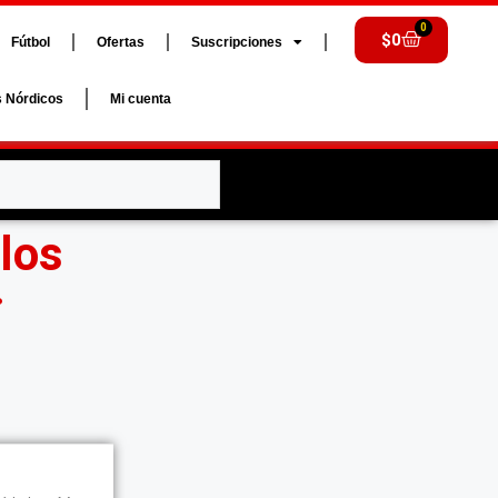
0
$
0
Fútbol
Ofertas
Suscripciones
s Nórdicos
Mi cuenta
 los
·