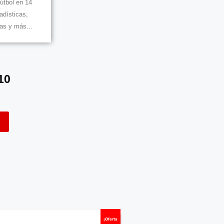
útbol en 14
dísticas,
adas y más…
10
¡Oferta