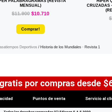
PER PALABRAGRAMAS (REVISTA
HIPER 
MENSUAL)
CRUZADAS ·
(R
$
11.900
$
10.710
$
Comprar!
asatiempos Deportivos
/ Historia de los Mundiales · Revista 1
 gratis por compras desde $
vacidad
Puntos de venta
Servicio al cl
Todos los derechos reservados (C) Ediycon S.A.S 2020