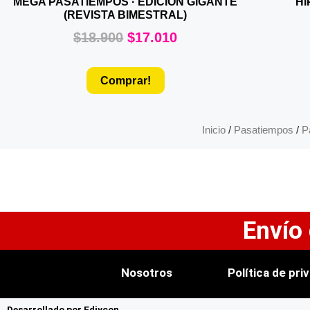
MEGA PASATIEMPOS · EDICIÓN GIGANTE
HI
(REVISTA BIMESTRAL)
$
18.900
$
17.010
Comprar!
Inicio
/
Pasatiempos
/
P
Envío
Nosotros
Política de pri
Desarrollado por Ediycon