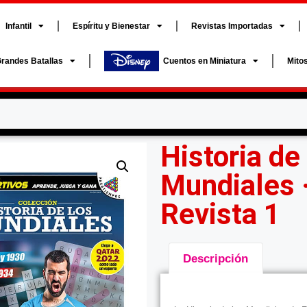
Infantil
Espíritu y Bienestar
Revistas Importadas
randes Batallas
Cuentos en Miniatura
Mito
Historia de
Mundiales 
Revista 1
Descripción
Descripción