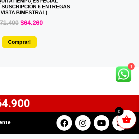
QUITATIEMPO ESPECIAL
 SUSCRIPCIÓN 6 ENTREGAS
EVISTA BIMESTRAL)
71.400
$
64.260
Comprar!
1
64.900
0
iente