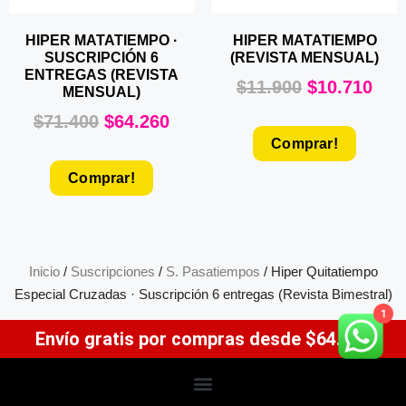
HIPER MATATIEMPO ·
HIPER MATATIEMPO
SUSCRIPCIÓN 6
(REVISTA MENSUAL)
ENTREGAS (REVISTA
$
11.900
$
10.710
MENSUAL)
$
71.400
$
64.260
Comprar!
Comprar!
Inicio
/
Suscripciones
/
S. Pasatiempos
/ Hiper Quitatiempo
Especial Cruzadas · Suscripción 6 entregas (Revista Bimestral)
1
Envío gratis por compras desde $64.900