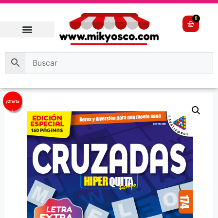
0
¡Oferta
!