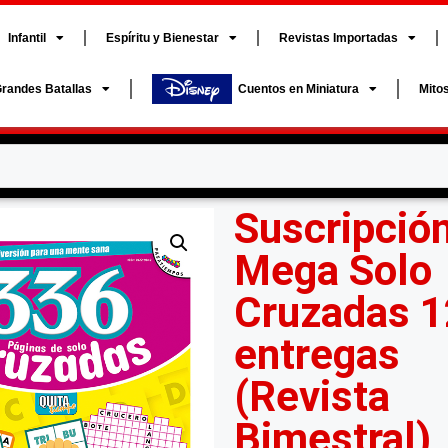
Infantil
Espíritu y Bienestar
Revistas Importadas
randes Batallas
Cuentos en Miniatura
Mito
Suscripció
Mega Solo
Cruzadas 1
entregas
(Revista
Bimestral)