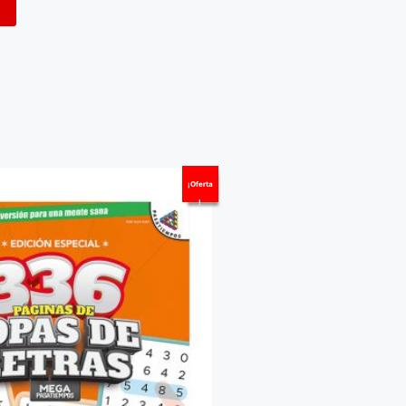
¡Oferta
!