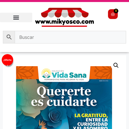
0
¡Oferta
!