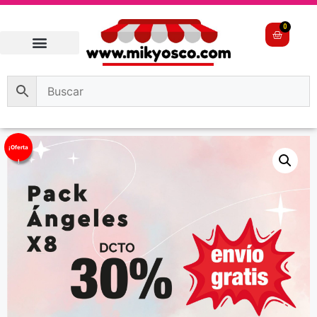
0
¡Oferta
!