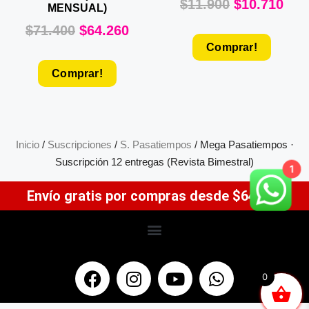
$
11.900
$
10.710
MENSUAL)
$
71.400
$
64.260
Comprar!
Comprar!
Inicio
/
Suscripciones
/
S. Pasatiempos
/ Mega Pasatiempos ·
Suscripción 12 entregas (Revista Bimestral)
1
Envío gratis por compras desde $64.900
0