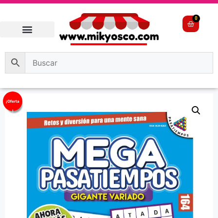
0
¡Oferta
!