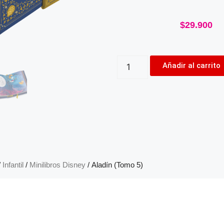
$
29.900
Añadir al carrito
/
Infantil
/
Minilibros Disney
/ Aladín (Tomo 5)