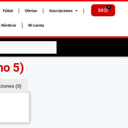
0
$
0
Fútbol
Ofertas
Suscripciones
s Nórdicos
Mi cuenta
mo 5)
ciones (0)