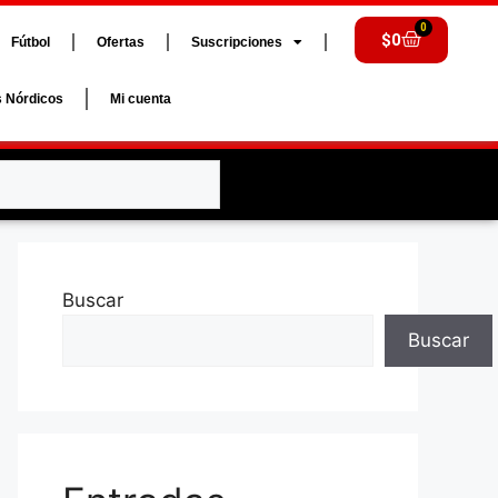
0
$
0
Fútbol
Ofertas
Suscripciones
s Nórdicos
Mi cuenta
Buscar
Buscar