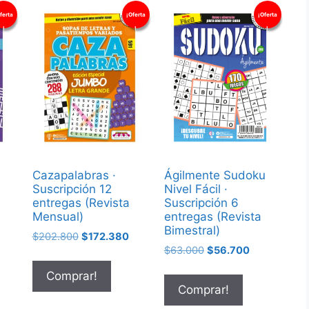
ferta
¡Oferta
¡Oferta
!
!
!
Cazapalabras ·
Ágilmente Sudoku
Suscripción 12
Nivel Fácil ·
entregas (Revista
Suscripción 6
Mensual)
entregas (Revista
Bimestral)
$
202.800
$
172.380
$
63.000
$
56.700
Comprar!
Comprar!