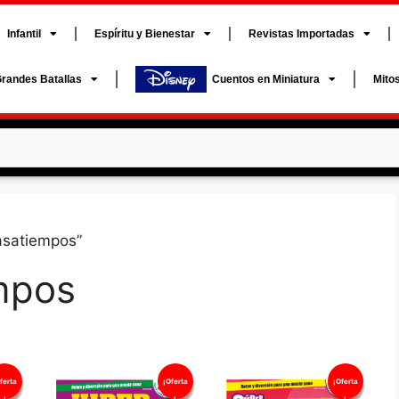
Infantil
Espíritu y Bienestar
Revistas Importadas
randes Batallas
Cuentos en Miniatura
Mito
asatiempos”
empos
ferta
¡Oferta
¡Oferta