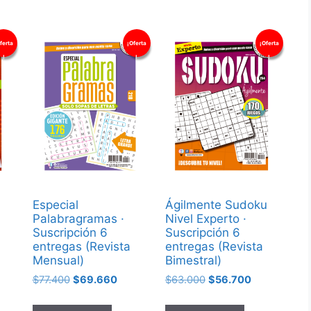
ferta
¡Oferta
¡Oferta
!
!
!
Especial
Ágilmente Sudoku
Palabragramas ·
Nivel Experto ·
Suscripción 6
Suscripción 6
entregas (Revista
entregas (Revista
Mensual)
Bimestral)
$
77.400
$
69.660
$
63.000
$
56.700