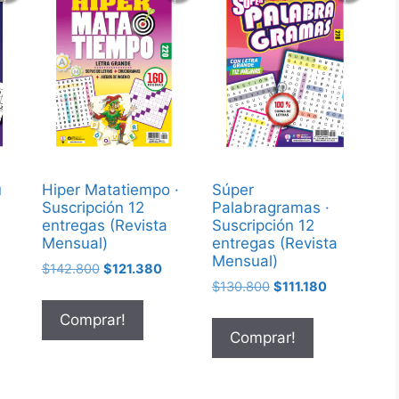
!
!
!
u
Hiper Matatiempo ·
Súper
Suscripción 12
Palabragramas ·
entregas (Revista
Suscripción 12
Mensual)
entregas (Revista
Mensual)
$
142.800
$
121.380
$
130.800
$
111.180
Comprar!
Comprar!