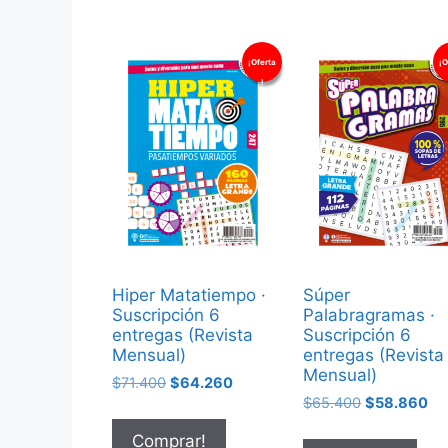
¡Oferta
¡O
!
Hiper Matatiempo ·
Súper
Suscripción 6
Palabragramas ·
entregas (Revista
Suscripción 6
Mensual)
entregas (Revista
Mensual)
$
71.400
$
64.260
$
65.400
$
58.860
Comprar!