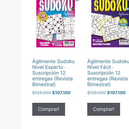
!
Ágilmente Sudoku
Ágilmente Sudok
Nivel Experto ·
Nivel Fácil ·
Suscripción 12
Suscripción 12
entregas (Revista
entregas (Revista
Bimestral)
Bimestral)
$
126.000
$
107.100
$
126.000
$
107.100
Comprar!
Comprar!