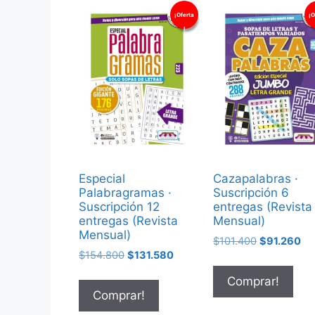
¡Oferta
¡O
!
Especial
Cazapalabras ·
Palabragramas ·
Suscripción 6
Suscripción 12
entregas (Revista
entregas (Revista
Mensual)
Mensual)
$
101.400
$
91.260
$
154.800
$
131.580
Comprar!
Comprar!