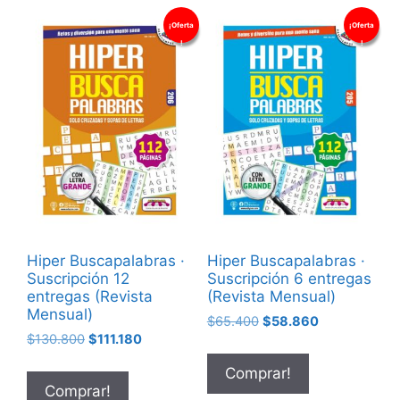
¡Oferta
¡Oferta
!
!
Hiper Buscapalabras ·
Hiper Buscapalabras ·
Suscripción 12
Suscripción 6 entregas
entregas (Revista
(Revista Mensual)
Mensual)
$
65.400
$
58.860
$
130.800
$
111.180
Comprar!
Comprar!