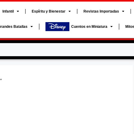
Infantil
Espíritu y Bienestar
Revistas Importadas
randes Batallas
Cuentos en Miniatura
Mito
”