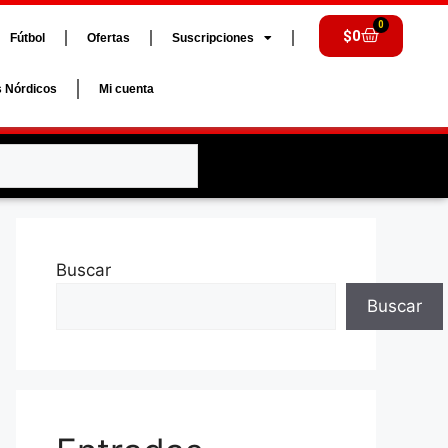
0
$
0
Fútbol
Ofertas
Suscripciones
s Nórdicos
Mi cuenta
Buscar
Buscar