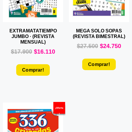
EXTRAMATATIEMPO
MEGA SOLO SOPAS
JUMBO · (REVISTA
(REVISTA BIMESTRAL)
MENSUAL)
$
27.500
$
24.750
$
17.900
$
16.110
Comprar!
Comprar!
¡Oferta
!