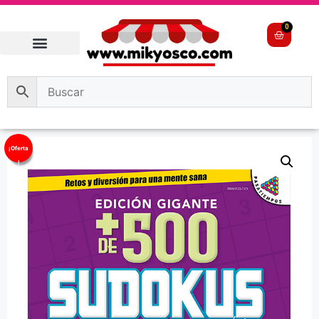
0
¡Oferta
!