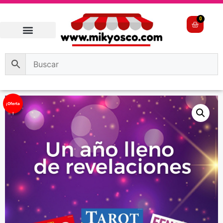
0
¡Oferta
!