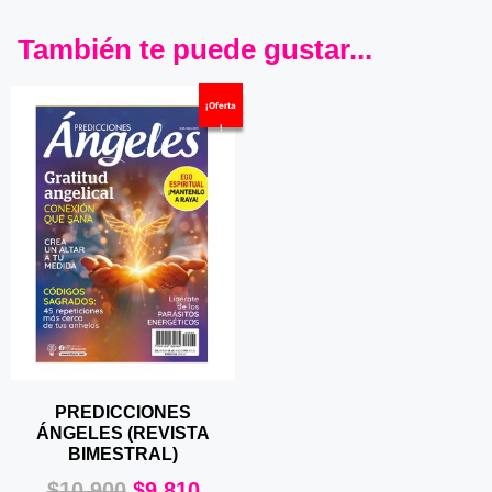
También te puede gustar...
¡Oferta
!
PREDICCIONES
ÁNGELES (REVISTA
BIMESTRAL)
$
10.900
$
9.810