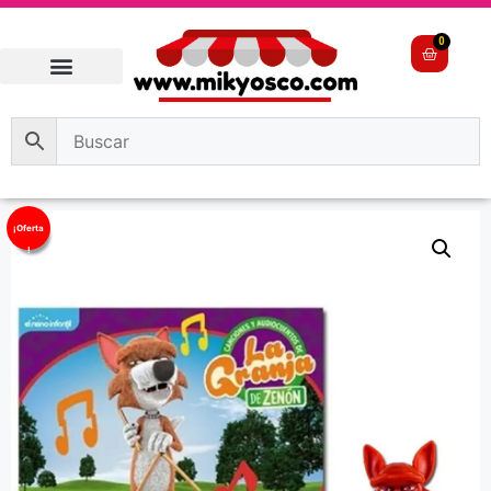
0
¡Oferta
!