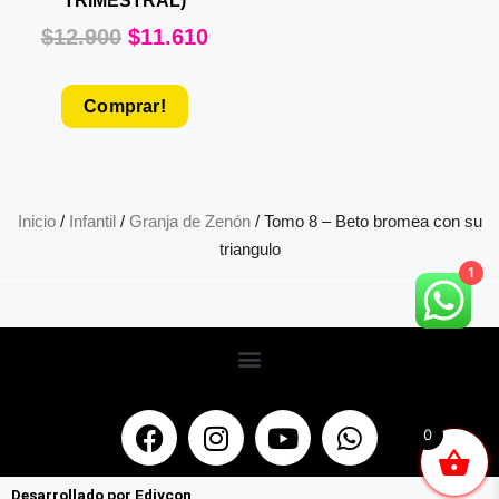
TRIMESTRAL)
$
12.900
$
11.610
Comprar!
Inicio
/
Infantil
/
Granja de Zenón
/ Tomo 8 – Beto bromea con su
triangulo
1
0
Desarrollado por Ediycon