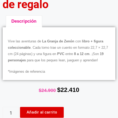
de regalo
Descripción
Descripción
Vive las aventuras de
La Granja de Zenón
con
libro + figura
coleccionable
. Cada tomo trae un cuento en formato 22,7 × 22,7
cm (24 páginas) y una figura en
PVC
entre
8 a 12 cm
. ¡Son
19
personajes
para que los peques lean, jueguen y aprendan!
*Imágenes de referencia
$
22.410
$
24.900
Añadir al carrito