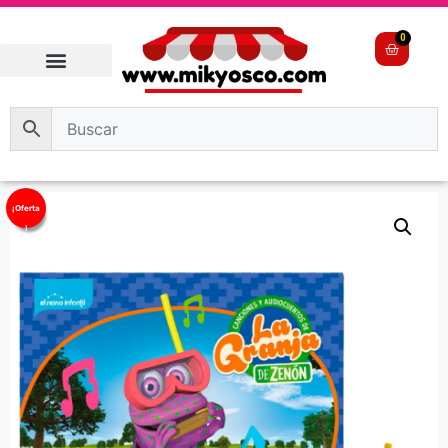
0
¡Oferta
!