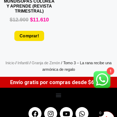
MUNDISOPAS COLOREA
Y APRENDE (REVISTA
TRIMESTRAL)
$
12.900
$
11.610
Comprar!
Inicio
/
Infantil
/
Granja de Zenón
/ Tomo 3 – La rana recibe una
armónica de regalo
1
Envío gratis por compras desde $64.900
0