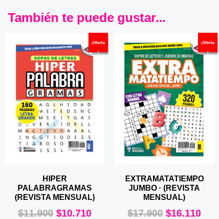
También te puede gustar...
¡Oferta
¡Oferta
!
!
HIPER
EXTRAMATATIEMPO
PALABRAGRAMAS
JUMBO · (REVISTA
(REVISTA MENSUAL)
MENSUAL)
$
11.900
$
10.710
$
17.900
$
16.110