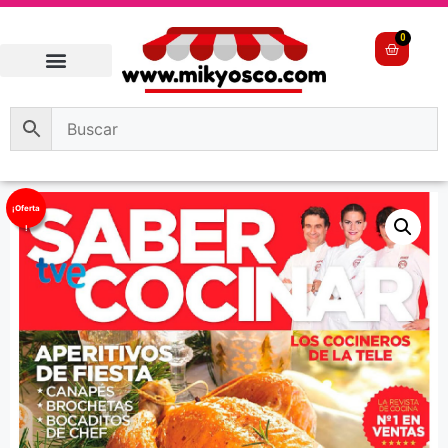
0
¡Oferta
!