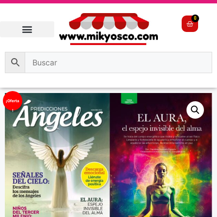
0
¡Oferta
!