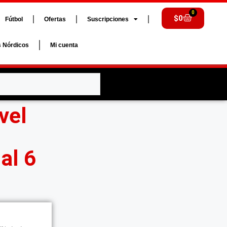
0
$
0
Fútbol
Ofertas
Suscripciones
s Nórdicos
Mi cuenta
vel
 al 6