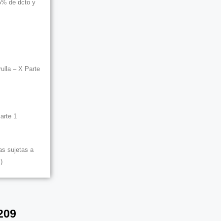
5% de dcto y
ulla – X Parte
Parte 1
as sujetas a
)
209