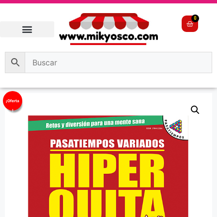
0
¡Oferta
!