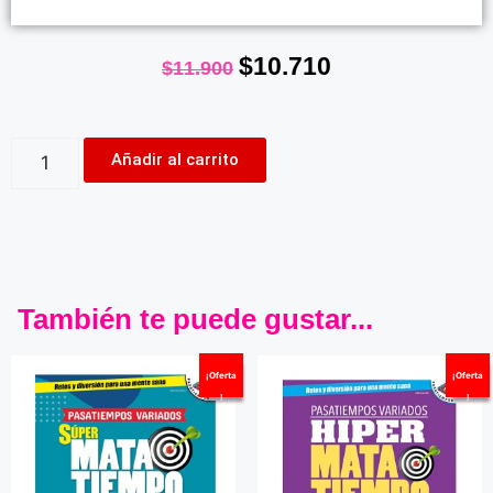
$
10.710
$
11.900
Añadir al carrito
También te puede gustar...
¡Oferta
¡Oferta
!
!