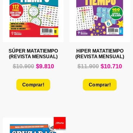
SÚPER MATATIEMPO
HIPER MATATIEMPO
(REVISTA MENSUAL)
(REVISTA MENSUAL)
$
10.900
$
9.810
$
11.900
$
10.710
Comprar!
Comprar!
¡Oferta
!