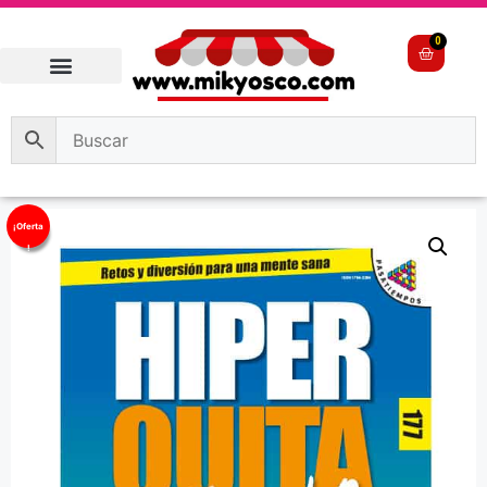
0
¡Oferta
!