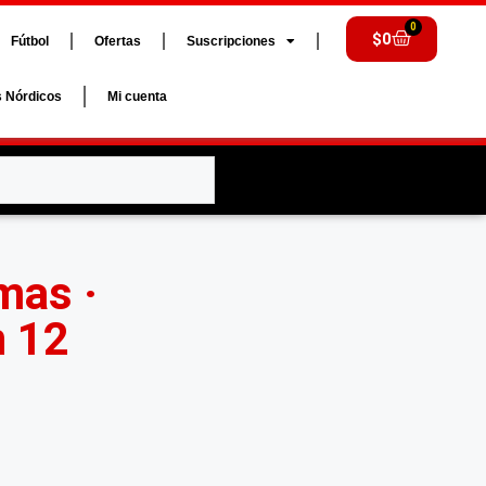
0
$
0
Fútbol
Ofertas
Suscripciones
s Nórdicos
Mi cuenta
mas ·
n 12