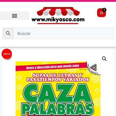
0
¡Oferta
!