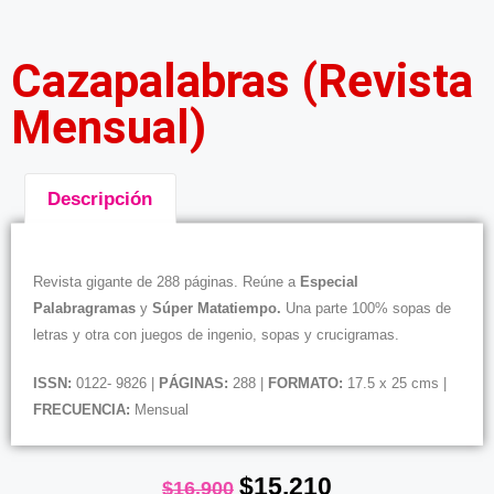
Cazapalabras (Revista
Mensual)
Descripción
Descripción
Revista gigante de 288 páginas. Reúne a
Especial
Palabragramas
y
Súper Matatiempo.
Una parte 100% sopas de
letras y otra con juegos de ingenio, sopas y crucigramas.
ISSN:
0122- 9826 |
PÁGINAS:
288 |
FORMATO:
17.5 x 25 cms |
FRECUENCIA:
Mensual
$
15.210
$
16.900