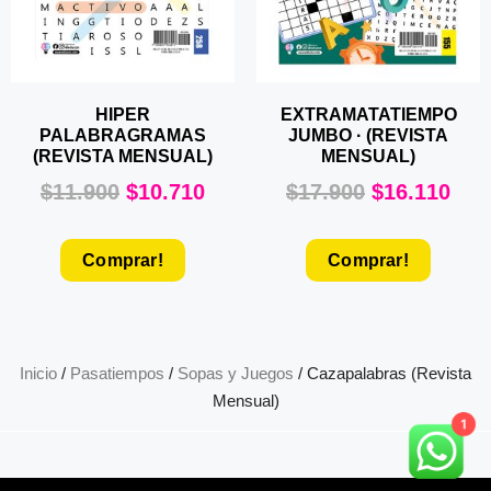
HIPER
EXTRAMATATIEMPO
PALABRAGRAMAS
JUMBO · (REVISTA
(REVISTA MENSUAL)
MENSUAL)
$
11.900
$
10.710
$
17.900
$
16.110
Comprar!
Comprar!
Inicio
/
Pasatiempos
/
Sopas y Juegos
/ Cazapalabras (Revista
Mensual)
1