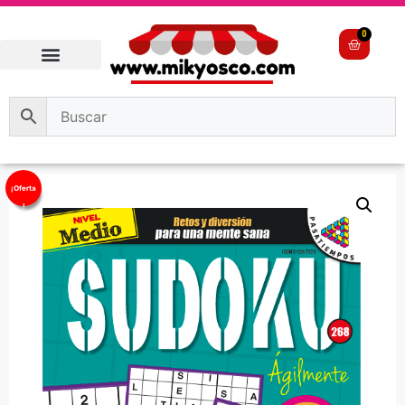
0
¡Oferta
!