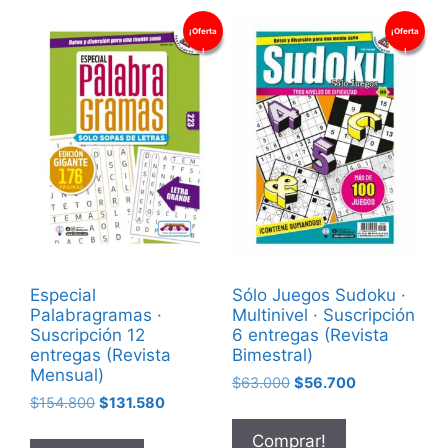
¡Oferta
¡Oferta
!
!
Especial
Sólo Juegos Sudoku ·
Palabragramas ·
Multinivel · Suscripción
Suscripción 12
6 entregas (Revista
entregas (Revista
Bimestral)
Mensual)
$
63.000
$
56.700
$
154.800
$
131.580
Comprar!