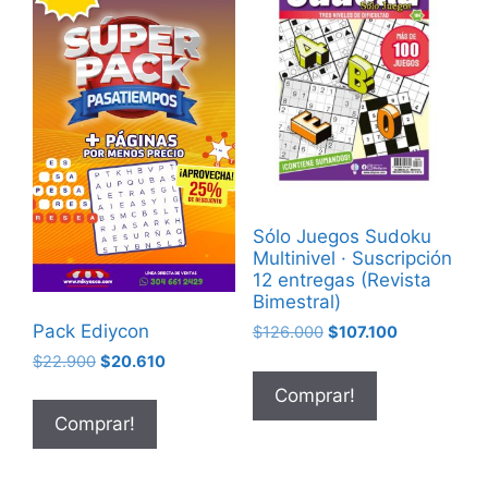
Sólo Juegos Sudoku
Multinivel · Suscripción
12 entregas (Revista
Bimestral)
Pack Ediycon
$
126.000
$
107.100
$
22.900
$
20.610
Comprar!
Comprar!