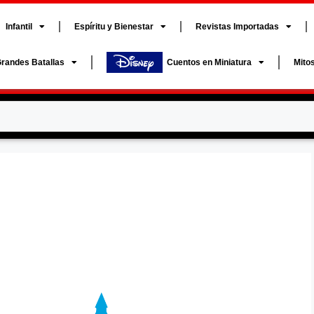
Infantil
Espíritu y Bienestar
Revistas Importadas
randes Batallas
Cuentos en Miniatura
Mito