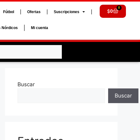
0
$
0
Fútbol
Ofertas
Suscripciones
s Nórdicos
Mi cuenta
Buscar
Buscar